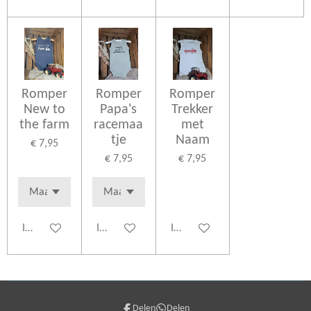
Romper
Romper
Romper
New to
Papa's
Trekker
the farm
racemaa
met
tje
Naam
€ 7,95
€ 7,95
€ 7,95
In winkelwagen
In winkelwagen
In winkelwagen
Delen
Delen