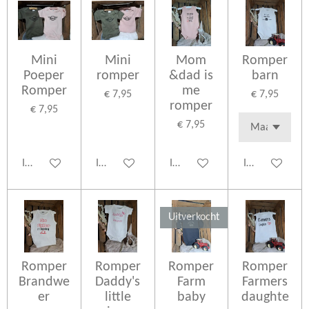
Mini
Mini
Mom
Romper
Poeper
romper
&dad is
barn
Romper
me
€ 7,95
€ 7,95
romper
€ 7,95
€ 7,95
In winkelwagen
In winkelwagen
In winkelwagen
In winkelwage
Uitverkocht
Romper
Romper
Romper
Romper
Brandwe
Daddy's
Farm
Farmers
er
little
baby
daughte