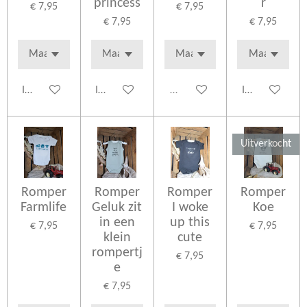
princess
r
€ 7,95
€ 7,95
€ 7,95
€ 7,95
In winkelwagen
In winkelwagen
Uitverkocht
In winkelwage
Uitverkocht
Romper
Romper
Romper
Romper
Farmlife
Geluk zit
I woke
Koe
in een
up this
€ 7,95
€ 7,95
klein
cute
rompertj
€ 7,95
e
€ 7,95