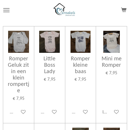
Ga
direct
naar
de
hoofdinhoud
Romper
Little
Romper
Mini me
Geluk zit
Boss
kleine
Romper
in een
Lady
baas
€ 7,95
klein
€ 7,95
€ 7,95
rompertj
e
€ 7,95
Bekijk details
Bekijk details
Bekijk details
In winkelwage