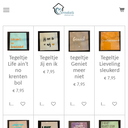
Ga
direct
naar
de
hoofdinhoud
Tegeltje
Tegeltje
tegeltje
Tegeltje
Life ain't
Jij en ik
Geniet
Lieveling
no
meer
sleukerd
€ 7,95
krenten
niet
€ 7,95
bol
€ 7,95
€ 7,95
In winkelwagen
In winkelwagen
In winkelwagen
In winkelwage