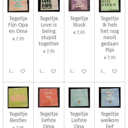
Tegeltje
Tegeltje
Tegeltje
Tegeltje
Fijn Opa
Love is
Stuck
Ik heb
en Oma
being
het nog
€ 7,95
stupid
nooit
€ 7,95
together
gedaan
Pipi
€ 7,95
€ 7,95
In winkelwagen
In winkelwagen
In winkelwagen
In winkelwage
Tegeltje
Tegeltje
Tegeltje
Tegeltje
Besties
liefste
Liefste
welkom
Oma
Opa
lief