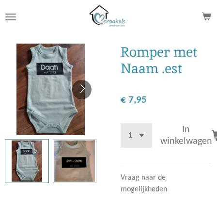
Ga
direct
naar
de
Romper met
hoofdinhoud
Naam .est
€ 7,95
In
winkelwagen
Vraag naar de
mogelijkheden