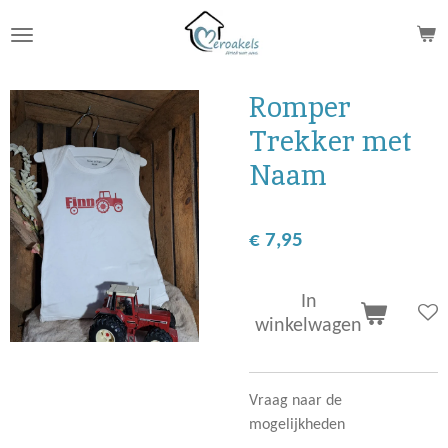
Ga
direct
naar
de
Romper
hoofdinhoud
Trekker met
Naam
€ 7,95
In
winkelwagen
Vraag naar de
mogelijkheden