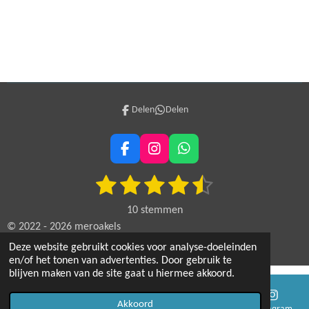
Delen
Delen
F
I
W
a
n
h
1
2
3
4
5
c
s
a
S
R
e
t
t
t
a
s
s
s
s
s
b
a
s
e
10 stemmen
t
o
g
A
m
t
t
t
t
t
© 2022 - 2026 meroakels
i
o
r
p
m
Powered by
JouwWeb
k
a
p
e
e
e
e
e
Deze website gebruikt cookies voor analyse-doeleinden
n
e
m
en/of het tonen van advertenties. Door gebruik te
n
g
r
r
r
r
r
blijven maken van de site gaat u hiermee akkoord.
:
r
r
r
r
4
Akkoord
E-mailadres
Telefoonnummer
Kaart
Instagram