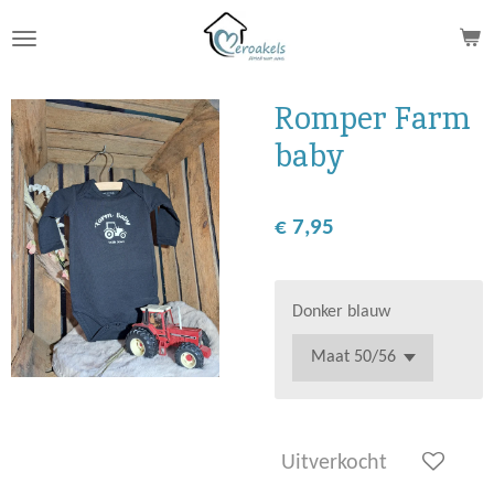
Ga
direct
naar
de
Romper Farm
hoofdinhoud
baby
€ 7,95
Donker blauw
Uitverkocht