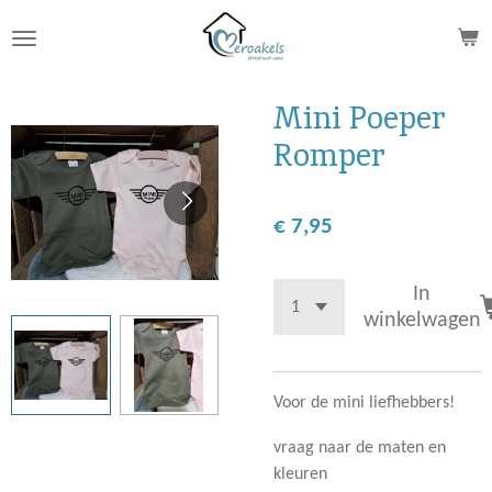
Ga
direct
naar
de
Mini Poeper
hoofdinhoud
Romper
€ 7,95
In
winkelwagen
Voor de mini liefhebbers!
vraag naar de maten en
kleuren