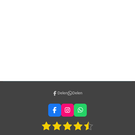
Delen
Delen
F
I
W
a
n
h
1
2
3
4
5
c
s
a
S
R
e
t
t
t
a