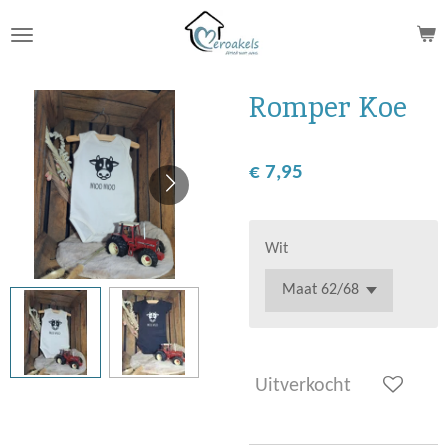
Ga
direct
naar
de
Romper Koe
hoofdinhoud
€ 7,95
Wit
Uitverkocht