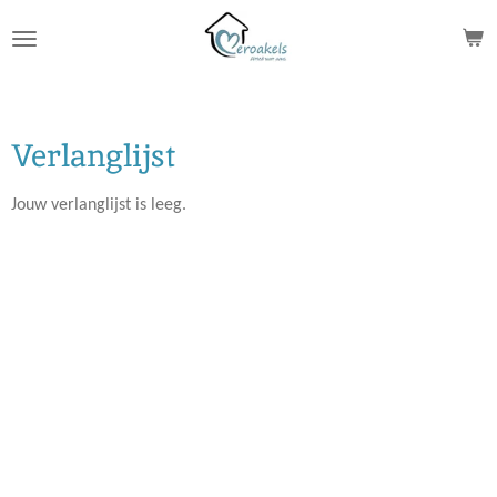
Ga
direct
naar
de
hoofdinhoud
Verlanglijst
Jouw verlanglijst is leeg.