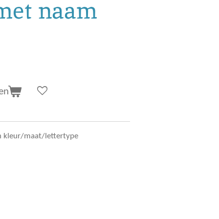
met naam
en
 kleur/maat/lettertype