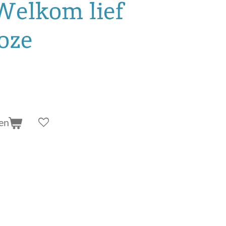
 Welkom lief
roze
en