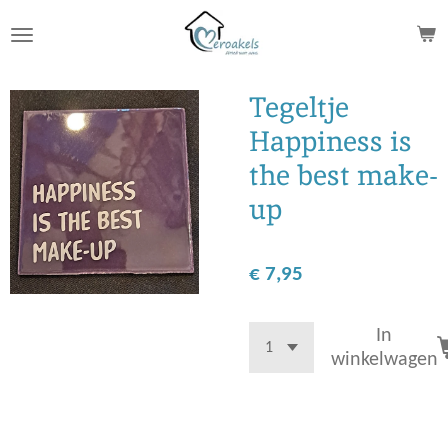
Ga
direct
naar
de
Tegeltje
hoofdinhoud
Happiness is
the best make-
up
€ 7,95
In
winkelwagen