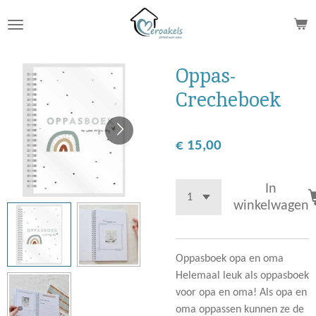
Ga
direct
naar
de
Oppas-
hoofdinhoud
Crecheboek
€ 15,00
In
winkelwagen
Oppasboek opa en oma
Helemaal leuk als oppasboek
voor opa en oma! Als opa en
oma oppassen kunnen ze de