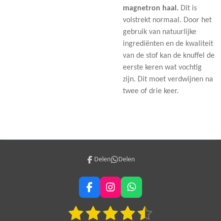
magnetron haal.
Dit is
volstrekt normaal. Door het
gebruik van natuurlijke
ingrediënten en de kwaliteit
van de stof kan de knuffel de
eerste keren wat vochtig
zijn. Dit moet verdwijnen na
twee of drie keer.
Delen
Delen
F
I
W
a
n
h
1
2
3
4
5
c
s
a
S
R
e
t
t
t