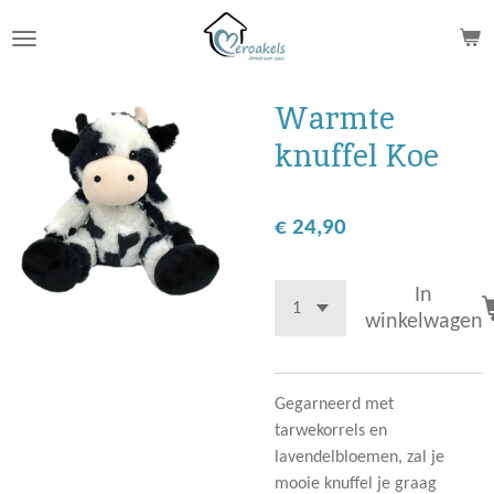
Ga
direct
naar
de
Warmte
hoofdinhoud
knuffel Koe
€ 24,90
In
winkelwagen
Gegarneerd met
tarwekorrels en
lavendelbloemen, zal je
mooie knuffel je graag