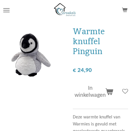
Ga
direct
naar
de
Warmte
hoofdinhoud
knuffel
Pinguin
€ 24,90
In
winkelwagen
Deze warmte knuffel van
Warmies
is gevuld met