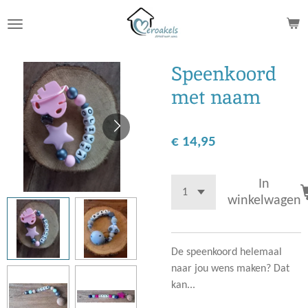
Ga
direct
naar
de
Speenkoord
hoofdinhoud
met naam
€ 14,95
In
winkelwagen
De speenkoord helemaal
naar jou wens maken? Dat
kan...