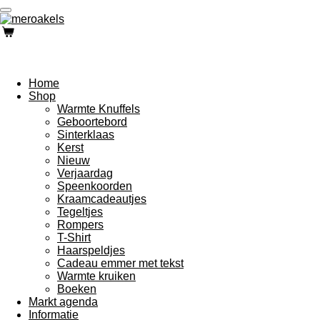
Ga
direct
naar
de
hoofdinhoud
Home
Shop
Warmte Knuffels
Geboortebord
Sinterklaas
Kerst
Nieuw
Verjaardag
Speenkoorden
Kraamcadeautjes
Tegeltjes
Rompers
T-Shirt
Haarspeldjes
Cadeau emmer met tekst
Warmte kruiken
Boeken
Markt agenda
Informatie