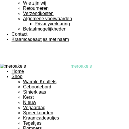
Wie zijn wij
Retourneren
Verzendkosten
Algemene voorwaarden
Privacyverklaring
Betaalmogelijkheden
Contact
Kraamcadeautjes met naam
meroakels
Home
Shop
Warmte Knuffels
Geboortebord
Sinterklaas
Kerst
Nieuw
Verjaardag
Speenkoorden
Kraamcadeautjes
Tegeltjes
Rompers