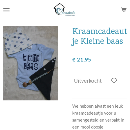
Ga
direct
naar
de
Kraamcadeaut
hoofdinhoud
je Kleine baas
€ 21,95
Uitverkocht
We hebben alvast een leuk
kraamcadeautje voor u
samengesteld en verpakt in
een mooi doosje