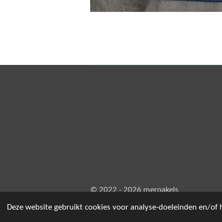
R
a
t
© 2022 - 2026 meroakels
i
n
Deze website gebruikt cookies voor analyse-doeleinden en/of h
g