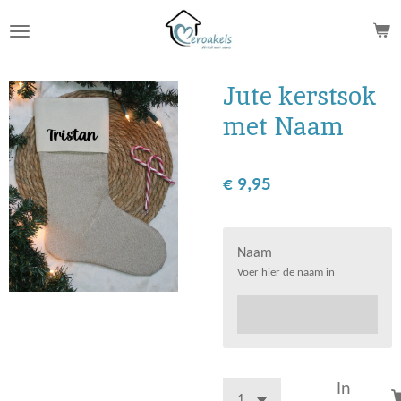
Ga
direct
naar
de
Jute kerstsok
hoofdinhoud
met Naam
€ 9,95
Naam
Voer hier de naam in
In