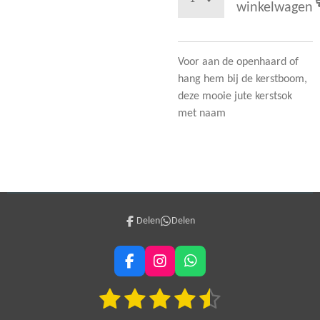
winkelwagen
Voor aan de openhaard of
hang hem bij de kerstboom,
deze mooie jute kerstsok
met naam
Delen
Delen
F
I
W
a
n
h
1
2
3
4
5
c
s
a
S
R
e
t
t
t
a