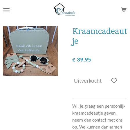
Ga
direct
naar
de
Kraamcadeaut
hoofdinhoud
je
€ 39,95
Uitverkocht
Wil je graag een persoonlijk
kraamcadeautje geven,
neem dan contact met ons
op. We kunnen dan samen