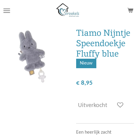
Ga
direct
naar
de
Tiamo Nijntje
hoofdinhoud
Speendoekje
Fluffy blue
Nieuw
€ 8,95
Uitverkocht
Een heerlijk zacht