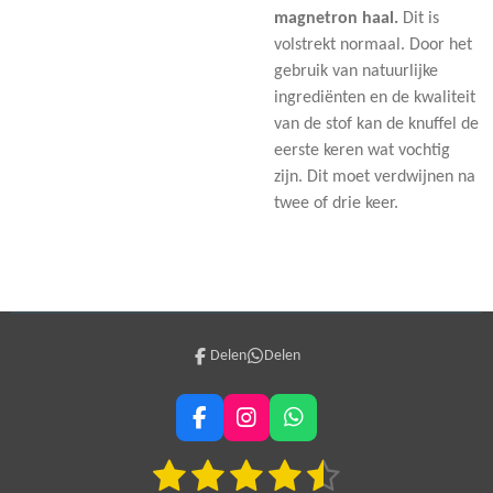
magnetron haal.
Dit is
volstrekt normaal. Door het
gebruik van natuurlijke
ingrediënten en de kwaliteit
van de stof kan de knuffel de
eerste keren wat vochtig
zijn. Dit moet verdwijnen na
twee of drie keer.
Delen
Delen
F
I
W
a
n
h
1
2
3
4
5
c
s
a
S
R
e
t
t
t