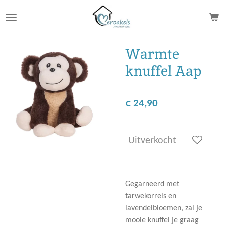
Ga
direct
naar
de
Warmte
hoofdinhoud
knuffel Aap
€ 24,90
Uitverkocht
Gegarneerd met
tarwekorrels en
lavendelbloemen, zal je
mooie knuffel je graag