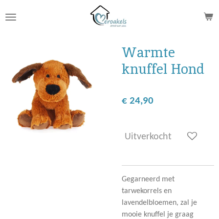
Ga
direct
naar
de
Warmte
hoofdinhoud
knuffel Hond
€ 24,90
Uitverkocht
Gegarneerd met
tarwekorrels en
lavendelbloemen, zal je
mooie knuffel je graag