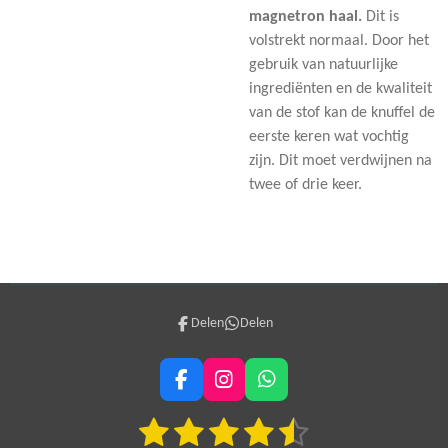
magnetron haal.
Dit is
volstrekt normaal. Door het
gebruik van natuurlijke
ingrediënten en de kwaliteit
van de stof kan de knuffel de
eerste keren wat vochtig
zijn. Dit moet verdwijnen na
twee of drie keer.
Delen
Delen
F
I
W
a
n
h
1
2
3
4
5
c
s
a
S
R
e
t
t
t