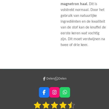
magnetron haal.
Dit is
volstrekt normaal. Door het
gebruik van natuurlijke
ingrediënten en de kwaliteit
van de stof kan de knuffel de
eerste keren wat vochtig
zijn. Dit moet verdwijnen na
twee of drie keer.
Delen
Delen
F
I
W
a
n
h
1
2
3
4
5
c
s
a
S
R
e
t
t
t