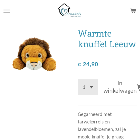
Ga
direct
naar
de
Warmte
hoofdinhoud
knuffel Leeuw
€ 24,90
In
winkelwagen
Gegarneerd met
tarwekorrels en
lavendelbloemen, zal je
mooie knuffel je graag