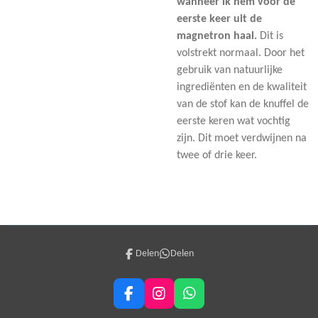
wanneer ik hem voor de
eerste keer uit de
magnetron haal.
Dit is
volstrekt normaal. Door het
gebruik van natuurlijke
ingrediënten en de kwaliteit
van de stof kan de knuffel de
eerste keren wat vochtig
zijn. Dit moet verdwijnen na
twee of drie keer.
Delen
Delen
F
I
W
a
n
h