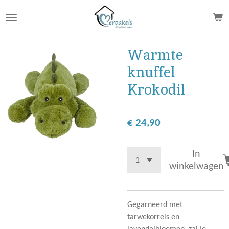
Ga
direct
naar
de
Warmte
hoofdinhoud
knuffel
Krokodil
€ 24,90
In
winkelwagen
Gegarneerd met
tarwekorrels en