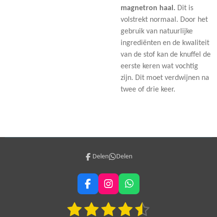
magnetron haal.
Dit is
volstrekt normaal. Door het
gebruik van natuurlijke
ingrediënten en de kwaliteit
van de stof kan de knuffel de
eerste keren wat vochtig
zijn. Dit moet verdwijnen na
twee of drie keer.
Delen
Delen
F
I
W
a
n
h
1
2
3
4
5
c
s
a
S
R
e
t
t
t