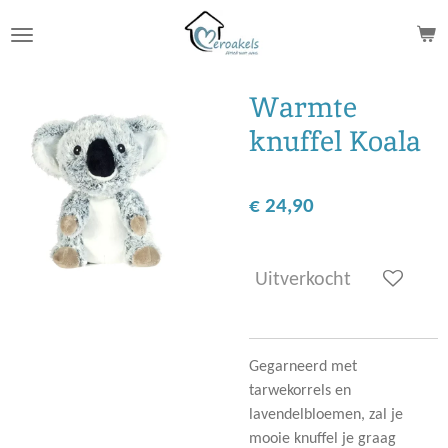
Ga
direct
naar
de
Warmte
hoofdinhoud
knuffel Koala
€ 24,90
Uitverkocht
Gegarneerd met
tarwekorrels en
lavendelbloemen, zal je
mooie knuffel je graag