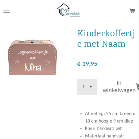
Ga
direct
naar
de
Kinderkoffertj
hoofdinhoud
e met Naam
€ 19,95
In
winkelwagen
Afmeting: 25 cm breed x
18 cm hoog x 9 cm diep
Kleur handvat: wit
Materiaal handvat: