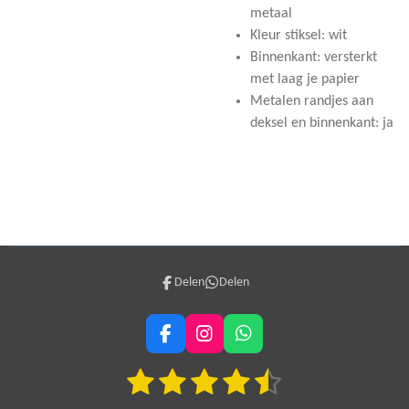
metaal
Kleur stiksel: wit
Binnenkant: versterkt
met laag je papier
Metalen randjes aan
deksel en binnenkant: ja
Delen
Delen
F
I
W
a
n
h
1
2
3
4
5
c
s
a
S
R
e
t
t
t
a